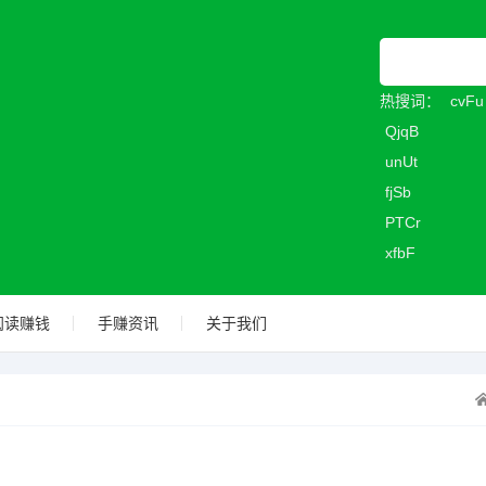
热搜词：
cvFu
QjqB
unUt
fjSb
PTCr
xfbF
阅读赚钱
手赚资讯
关于我们