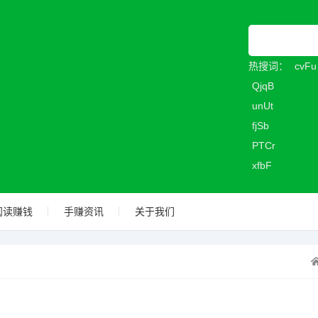
热搜词：
cvFu
QjqB
unUt
fjSb
PTCr
xfbF
阅读赚钱
手赚资讯
关于我们